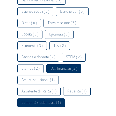
Banche dati citazionali ( 6 )
Scienze sociali ( 5 )
Banche dati ( 5 )
Diritto ( 4 )
Terza Missione ( 3 )
Ebooks ( 3 )
Ejournals ( 3 )
Economia ( 3 )
Tesi ( 2 )
Personale docente ( 2 )
STEM ( 2 )
Stampa ( 2 )
Dati finanziari ( 2 )
Archivi istituzionali ( 1 )
Assistente di ricerca ( 1 )
Repertori ( 1 )
Comunità studentesca ( 1 )