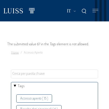
Salta
al
Mostra ulteriori a
IT
contenuto
principale
Messaggio
The submitted value
67
in the
Tags
element is not allowed.
Home
Accesso Aperto
di
errore
Tags
Accesso aperto ( 15 )