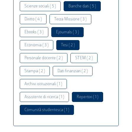
Scienze sociali ( 5 )
Banche dati ( 5 )
Diritto ( 4 )
Terza Missione ( 3 )
Ebooks ( 3 )
Ejournals ( 3 )
Economia ( 3 )
Tesi ( 2 )
Personale docente ( 2 )
STEM ( 2 )
Stampa ( 2 )
Dati finanziari ( 2 )
Archivi istituzionali ( 1 )
Assistente di ricerca ( 1 )
Repertori ( 1 )
Comunità studentesca ( 1 )