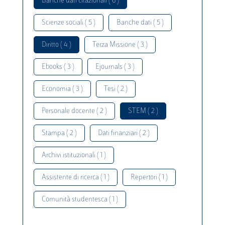
Banche dati citazionali ( 6 )
Scienze sociali ( 5 )
Banche dati ( 5 )
Diritto ( 4 )
Terza Missione ( 3 )
Ebooks ( 3 )
Ejournals ( 3 )
Economia ( 3 )
Tesi ( 2 )
Personale docente ( 2 )
STEM ( 2 )
Stampa ( 2 )
Dati finanziari ( 2 )
Archivi istituzionali ( 1 )
Assistente di ricerca ( 1 )
Repertori ( 1 )
Comunità studentesca ( 1 )