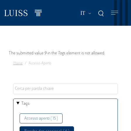
Salta
al
Mostra ulteriori a
IT
contenuto
principale
Messaggio
The submitted value
9
in the
Tags
element is not allowed.
Home
Accesso Aperto
di
errore
Tags
Accesso aperto ( 15 )