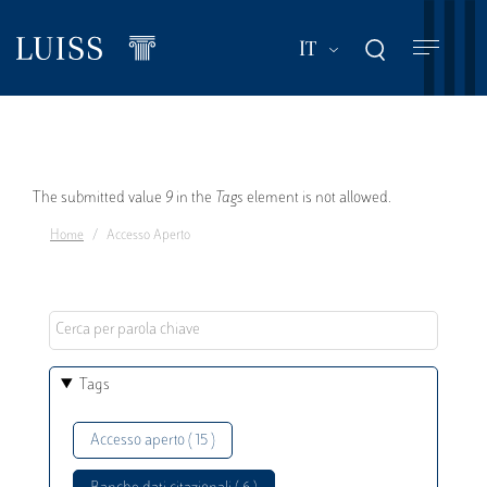
Salta
al
Mostra ulteriori a
IT
contenuto
principale
Messaggio
The submitted value
9
in the
Tags
element is not allowed.
Home
Accesso Aperto
di
errore
Tags
Accesso aperto ( 15 )