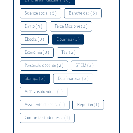
Banche dati citazionali ( 6 )
Scienze sociali ( 5 )
Banche dati ( 5 )
Diritto ( 4 )
Terza Missione ( 3 )
Ebooks ( 3 )
Ejournals ( 3 )
Economia ( 3 )
Tesi ( 2 )
Personale docente ( 2 )
STEM ( 2 )
Stampa ( 2 )
Dati finanziari ( 2 )
Archivi istituzionali ( 1 )
Assistente di ricerca ( 1 )
Repertori ( 1 )
Comunità studentesca ( 1 )