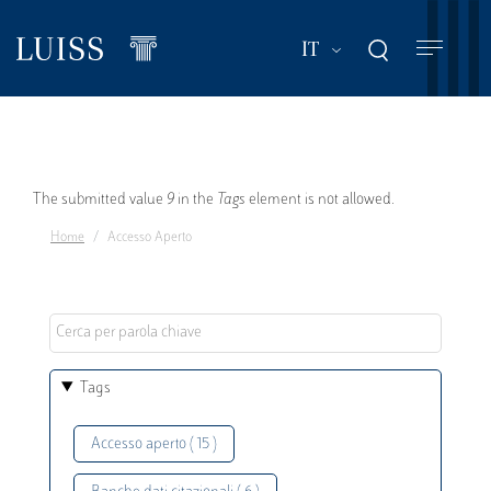
Salta
al
Mostra ulteriori a
IT
contenuto
principale
Messaggio
The submitted value
9
in the
Tags
element is not allowed.
Home
Accesso Aperto
di
errore
Tags
Accesso aperto ( 15 )