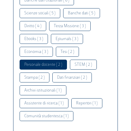
Banche dati citazionali ( 6 )
Scienze sociali ( 5 )
Banche dati ( 5 )
Diritto ( 4 )
Terza Missione ( 3 )
Ebooks ( 3 )
Ejournals ( 3 )
Economia ( 3 )
Tesi ( 2 )
Personale docente ( 2 )
STEM ( 2 )
Stampa ( 2 )
Dati finanziari ( 2 )
Archivi istituzionali ( 1 )
Assistente di ricerca ( 1 )
Repertori ( 1 )
Comunità studentesca ( 1 )