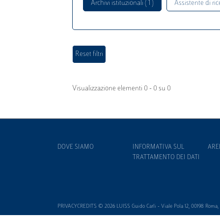
Archivi istituzionali ( 1 )
Assistente di rice
Visualizzazione elementi 0 - 0 su 0
DOVE SIAMO
INFORMATIVA SUL
ARE
TRATTAMENTO DEI DATI
PRIVACYCREDITS © 2026 LUISS Guido Carli - Viale Pola 12, 00198 Roma, It