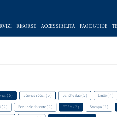
RVIZI
RISORSE
ACCESSIBILITÀ
FAQ E GUIDE
T
nali ( 6 )
Scienze sociali ( 5 )
Banche dati ( 5 )
Diritto ( 4 )
 ( 2 )
Personale docente ( 2 )
STEM ( 2 )
Stampa ( 2 )