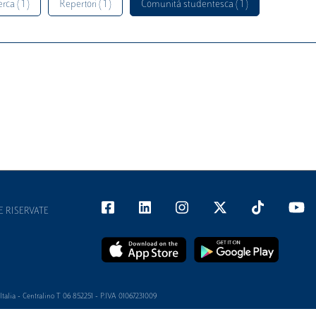
rca ( 1 )
Repertori ( 1 )
Comunità studentesca ( 1 )
E RISERVATE
alia - Centralino T 06 852251 - P.IVA 01067231009