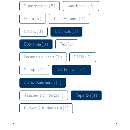
Scienze sociali ( 5 )
Banche dati ( 5 )
Diritto ( 4 )
Terza Missione ( 3 )
Ebooks ( 3 )
Ejournals ( 3 )
Economia ( 3 )
Tesi ( 2 )
Personale docente ( 2 )
STEM ( 2 )
Stampa ( 2 )
Dati finanziari ( 2 )
Archivi istituzionali ( 1 )
Assistente di ricerca ( 1 )
Repertori ( 1 )
Comunità studentesca ( 1 )