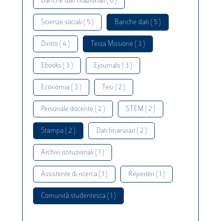
Banche dati citazionali ( 6 )
Scienze sociali ( 5 )
Banche dati ( 5 )
Diritto ( 4 )
Terza Missione ( 3 )
Ebooks ( 3 )
Ejournals ( 3 )
Economia ( 3 )
Tesi ( 2 )
Personale docente ( 2 )
STEM ( 2 )
Stampa ( 2 )
Dati finanziari ( 2 )
Archivi istituzionali ( 1 )
Assistente di ricerca ( 1 )
Repertori ( 1 )
Comunità studentesca ( 1 )