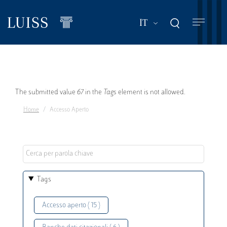
Salta
al
Mostra ulteriori a
IT
contenuto
principale
Messaggio
The submitted value
67
in the
Tags
element is not allowed.
Home
Accesso Aperto
di
errore
Tags
Accesso aperto ( 15 )