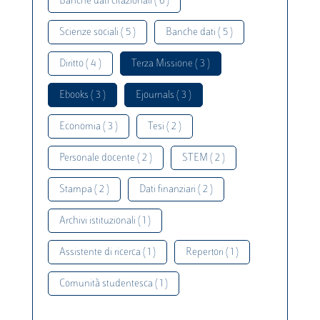
Banche dati citazionali ( 6 )
Scienze sociali ( 5 )
Banche dati ( 5 )
Diritto ( 4 )
Terza Missione ( 3 )
Ebooks ( 3 )
Ejournals ( 3 )
Economia ( 3 )
Tesi ( 2 )
Personale docente ( 2 )
STEM ( 2 )
Stampa ( 2 )
Dati finanziari ( 2 )
Archivi istituzionali ( 1 )
Assistente di ricerca ( 1 )
Repertori ( 1 )
Comunità studentesca ( 1 )