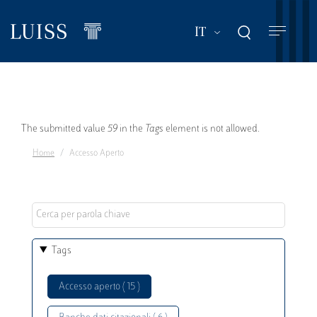
Salta
al
Mostra ulteriori a
IT
contenuto
principale
Messaggio
The submitted value
59
in the
Tags
element is not allowed.
Home
Accesso Aperto
di
errore
Tags
Accesso aperto ( 15 )