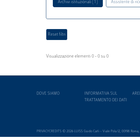
Archivi istituzionali ( 1 )
Assistente di rice
Visualizzazione elementi 0 - 0 su 0
DOVE SIAMO
INFORMATIVA SUL
ARE
TRATTAMENTO DEI DATI
PRIVACYCREDITS © 2026 LUISS Guido Carli - Viale Pola 12, 00198 Roma, It