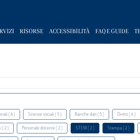
RVIZI
RISORSE
ACCESSIBILITÀ
FAQ E GUIDE
T
nali ( 6 )
Scienze sociali ( 5 )
Banche dati ( 5 )
Diritto ( 4 )
 ( 2 )
Personale docente ( 2 )
STEM ( 2 )
Stampa ( 2 )