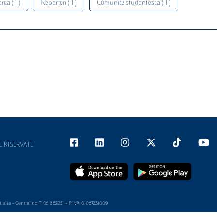
rca ( 1 )
Repertori ( 1 )
Comunità studentesca ( 1 )
E RISERVATE
alia - Centralino T 06 852251 - P.IVA 01067231009