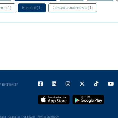
rca ( 1 )
Repertori ( 1 )
Comunità studentesca ( 1 )
E RISERVATE
alia - Centralino T 06 852251 - P.IVA 01067231009