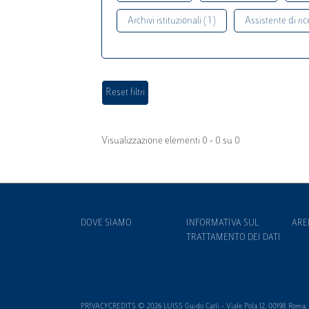
Archivi istituzionali ( 1 )
Assistente di rice
Visualizzazione elementi 0 - 0 su 0
DOVE SIAMO
INFORMATIVA SUL
ARE
TRATTAMENTO DEI DATI
PRIVACYCREDITS © 2026 LUISS Guido Carli - Viale Pola 12, 00198 Roma, It