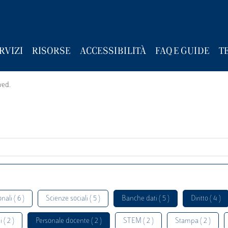
RVIZI
RISORSE
ACCESSIBILITÀ
FAQ E GUIDE
T
wed.
nali ( 6 )
Scienze sociali ( 5 )
Banche dati ( 5 )
Diritto ( 4 )
 ( 2 )
Personale docente ( 2 )
STEM ( 2 )
Stampa ( 2 )