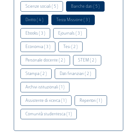
Scienze sociali ( 5 )
Banche dati ( 5 )
Diritto ( 4 )
Terza Missione ( 3 )
Ebooks ( 3 )
Ejournals ( 3 )
Economia ( 3 )
Tesi ( 2 )
Personale docente ( 2 )
STEM ( 2 )
Stampa ( 2 )
Dati finanziari ( 2 )
Archivi istituzionali ( 1 )
Assistente di ricerca ( 1 )
Repertori ( 1 )
Comunità studentesca ( 1 )