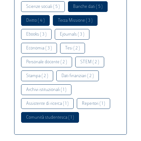
Scienze sociali ( 5 )
Banche dati ( 5 )
Diritto ( 4 )
Terza Missione ( 3 )
Ebooks ( 3 )
Ejournals ( 3 )
Economia ( 3 )
Tesi ( 2 )
Personale docente ( 2 )
STEM ( 2 )
Stampa ( 2 )
Dati finanziari ( 2 )
Archivi istituzionali ( 1 )
Assistente di ricerca ( 1 )
Repertori ( 1 )
Comunità studentesca ( 1 )