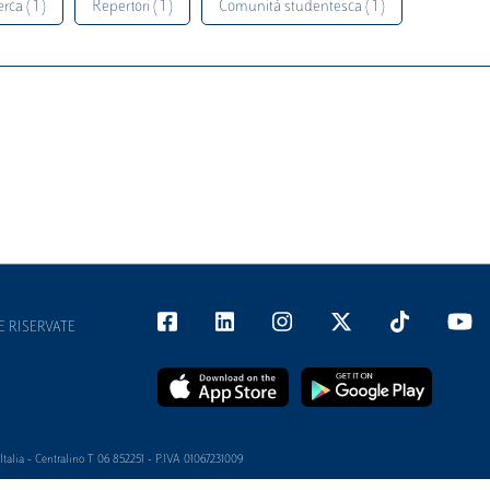
rca ( 1 )
Repertori ( 1 )
Comunità studentesca ( 1 )
E RISERVATE
alia - Centralino T 06 852251 - P.IVA 01067231009