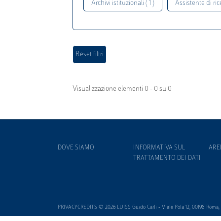
Archivi istituzionali ( 1 )
Assistente di rice
Visualizzazione elementi 0 - 0 su 0
DOVE SIAMO
INFORMATIVA SUL
ARE
TRATTAMENTO DEI DATI
PRIVACYCREDITS © 2026 LUISS Guido Carli - Viale Pola 12, 00198 Roma, It