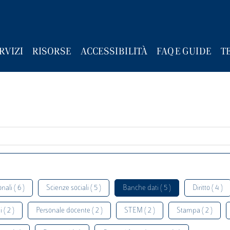
RVIZI
RISORSE
ACCESSIBILITÀ
FAQ E GUIDE
T
nali ( 6 )
Scienze sociali ( 5 )
Banche dati ( 5 )
Diritto ( 4 )
 ( 2 )
Personale docente ( 2 )
STEM ( 2 )
Stampa ( 2 )