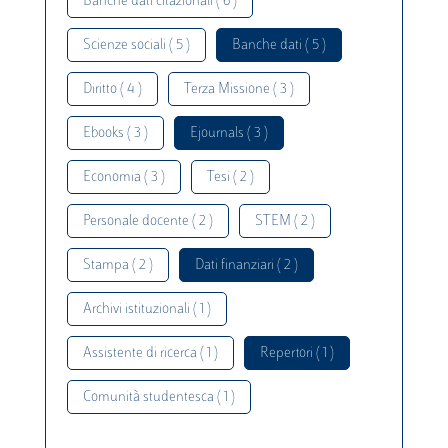
Banche dati citazionali ( 6 )
Scienze sociali ( 5 )
Banche dati ( 5 )
Diritto ( 4 )
Terza Missione ( 3 )
Ebooks ( 3 )
Ejournals ( 3 )
Economia ( 3 )
Tesi ( 2 )
Personale docente ( 2 )
STEM ( 2 )
Stampa ( 2 )
Dati finanziari ( 2 )
Archivi istituzionali ( 1 )
Assistente di ricerca ( 1 )
Repertori ( 1 )
Comunità studentesca ( 1 )