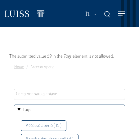
Salta
al
Mostra ulteriori a
IT
contenuto
principale
Messaggio
The submitted value
59
in the
Tags
element is not allowed.
Home
Accesso Aperto
di
errore
Tags
Accesso aperto ( 15 )