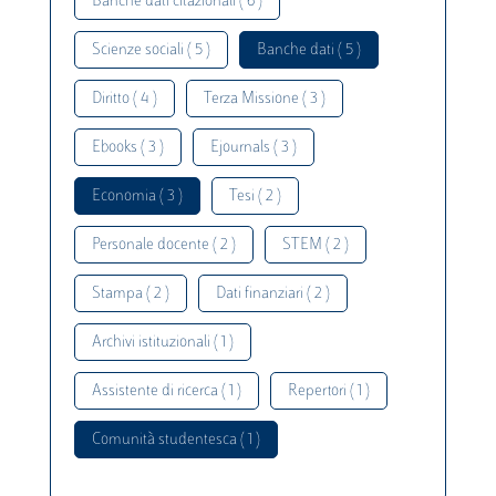
Banche dati citazionali ( 6 )
Scienze sociali ( 5 )
Banche dati ( 5 )
Diritto ( 4 )
Terza Missione ( 3 )
Ebooks ( 3 )
Ejournals ( 3 )
Economia ( 3 )
Tesi ( 2 )
Personale docente ( 2 )
STEM ( 2 )
Stampa ( 2 )
Dati finanziari ( 2 )
Archivi istituzionali ( 1 )
Assistente di ricerca ( 1 )
Repertori ( 1 )
Comunità studentesca ( 1 )