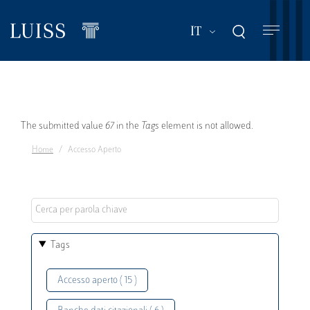
Salta
al
Mostra ulteriori a
IT
contenuto
principale
Messaggio
The submitted value
67
in the
Tags
element is not allowed.
Home
Accesso Aperto
di
errore
Tags
Accesso aperto ( 15 )