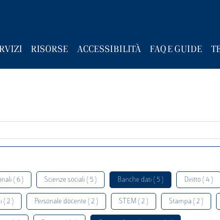
RVIZI
RISORSE
ACCESSIBILITÀ
FAQ E GUIDE
T
nali ( 6 )
Scienze sociali ( 5 )
Banche dati ( 5 )
Diritto ( 4 )
 ( 2 )
Personale docente ( 2 )
STEM ( 2 )
Stampa ( 2 )