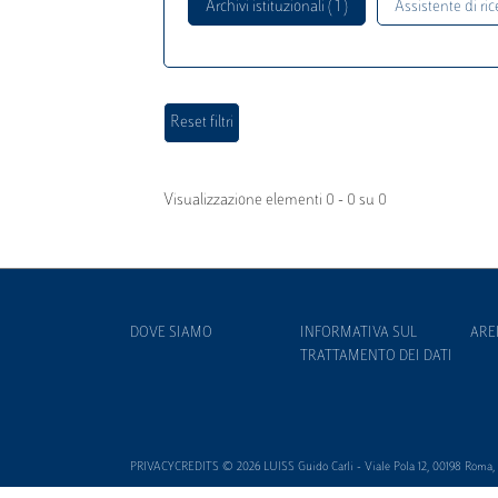
Archivi istituzionali ( 1 )
Assistente di rice
Visualizzazione elementi 0 - 0 su 0
DOVE SIAMO
INFORMATIVA SUL
ARE
TRATTAMENTO DEI DATI
PRIVACYCREDITS © 2026 LUISS Guido Carli - Viale Pola 12, 00198 Roma, It