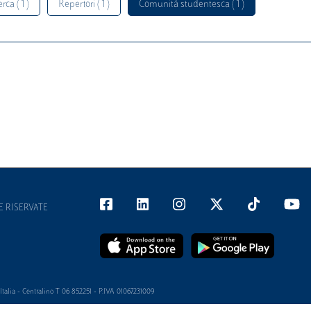
rca ( 1 )
Repertori ( 1 )
Comunità studentesca ( 1 )
E RISERVATE
alia - Centralino T 06 852251 - P.IVA 01067231009