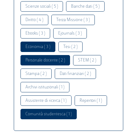
Scienze sociali ( 5 )
Banche dati ( 5 )
Diritto ( 4 )
Terza Missione ( 3 )
Ebooks ( 3 )
Ejournals ( 3 )
Economia ( 3 )
Tesi ( 2 )
Personale docente ( 2 )
STEM ( 2 )
Stampa ( 2 )
Dati finanziari ( 2 )
Archivi istituzionali ( 1 )
Assistente di ricerca ( 1 )
Repertori ( 1 )
Comunità studentesca ( 1 )