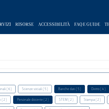
RVIZI
RISORSE
ACCESSIBILITÀ
FAQ E GUIDE
T
nali ( 6 )
Scienze sociali ( 5 )
Banche dati ( 5 )
Diritto ( 4 )
 ( 2 )
Personale docente ( 2 )
STEM ( 2 )
Stampa ( 2 )