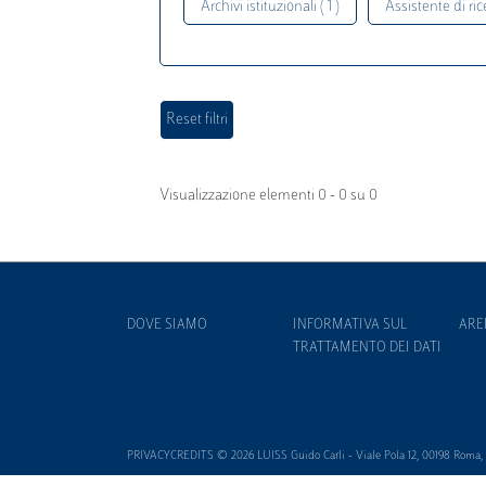
Archivi istituzionali ( 1 )
Assistente di rice
Visualizzazione elementi 0 - 0 su 0
DOVE SIAMO
INFORMATIVA SUL
ARE
TRATTAMENTO DEI DATI
PRIVACYCREDITS © 2026 LUISS Guido Carli - Viale Pola 12, 00198 Roma, It