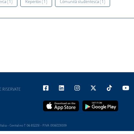
rca ( 1 )
Repertori ( 1 )
Comunità studentesca ( 1 )
E RISERVATE
alia - Centralino T 06 852251 - P.IVA 01067231009