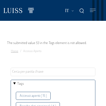
Salta
al
Mostra ulteriori a
IT
contenuto
principale
Messaggio
The submitted value
53
in the
Tags
element is not allowed.
Home
Accesso Aperto
di
errore
Tags
Accesso aperto ( 15 )