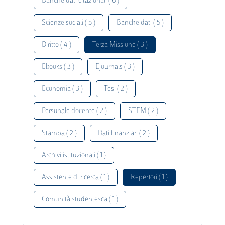
Banche dati citazionali ( 6 )
Scienze sociali ( 5 )
Banche dati ( 5 )
Diritto ( 4 )
Terza Missione ( 3 )
Ebooks ( 3 )
Ejournals ( 3 )
Economia ( 3 )
Tesi ( 2 )
Personale docente ( 2 )
STEM ( 2 )
Stampa ( 2 )
Dati finanziari ( 2 )
Archivi istituzionali ( 1 )
Assistente di ricerca ( 1 )
Repertori ( 1 )
Comunità studentesca ( 1 )