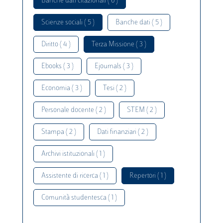
Banche dati citazionali ( 6 )
Scienze sociali ( 5 )
Banche dati ( 5 )
Diritto ( 4 )
Terza Missione ( 3 )
Ebooks ( 3 )
Ejournals ( 3 )
Economia ( 3 )
Tesi ( 2 )
Personale docente ( 2 )
STEM ( 2 )
Stampa ( 2 )
Dati finanziari ( 2 )
Archivi istituzionali ( 1 )
Assistente di ricerca ( 1 )
Repertori ( 1 )
Comunità studentesca ( 1 )