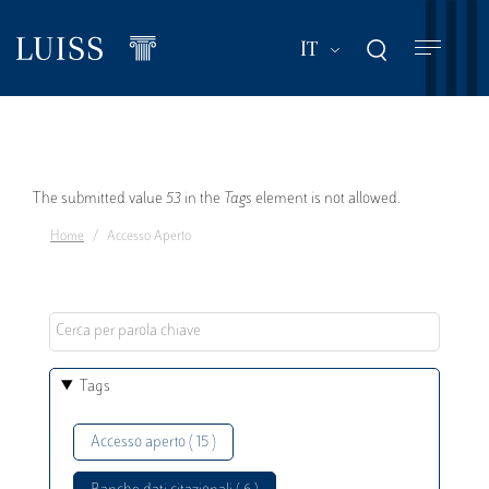
Salta
al
Mostra ulteriori a
IT
contenuto
principale
Messaggio
The submitted value
53
in the
Tags
element is not allowed.
Home
Accesso Aperto
di
errore
Tags
Accesso aperto ( 15 )