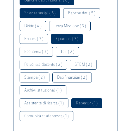
Banche dati citazionali ( 6 )
Scienze sociali ( 5 )
Banche dati ( 5 )
Diritto ( 4 )
Terza Missione ( 3 )
Ebooks ( 3 )
Ejournals ( 3 )
Economia ( 3 )
Tesi ( 2 )
Personale docente ( 2 )
STEM ( 2 )
Stampa ( 2 )
Dati finanziari ( 2 )
Archivi istituzionali ( 1 )
Assistente di ricerca ( 1 )
Repertori ( 1 )
Comunità studentesca ( 1 )