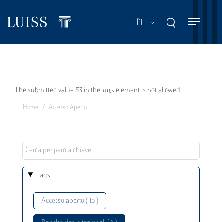
Salta
al
Mostra ulteriori a
IT
contenuto
principale
Messaggio
The submitted value
53
in the
Tags
element is not allowed.
Home
Accesso Aperto
di
errore
Tags
Accesso aperto ( 15 )