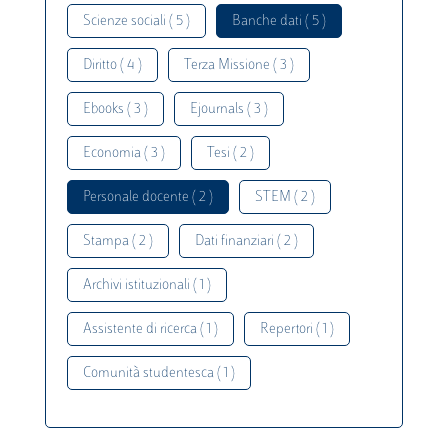
Scienze sociali ( 5 )
Banche dati ( 5 )
Diritto ( 4 )
Terza Missione ( 3 )
Ebooks ( 3 )
Ejournals ( 3 )
Economia ( 3 )
Tesi ( 2 )
Personale docente ( 2 )
STEM ( 2 )
Stampa ( 2 )
Dati finanziari ( 2 )
Archivi istituzionali ( 1 )
Assistente di ricerca ( 1 )
Repertori ( 1 )
Comunità studentesca ( 1 )