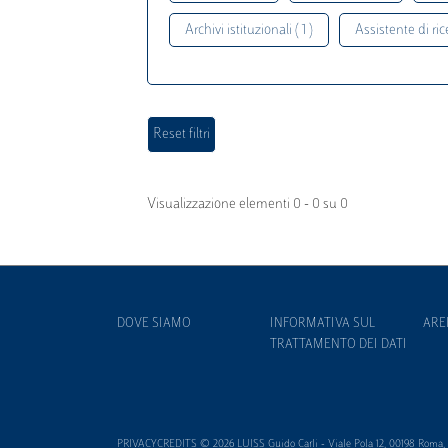
Archivi istituzionali ( 1 )
Assistente di rice
Visualizzazione elementi 0 - 0 su 0
DOVE SIAMO
INFORMATIVA SUL
ARE
TRATTAMENTO DEI DATI
PRIVACYCREDITS © 2026 LUISS Guido Carli - Viale Pola 12, 00198 Roma, It