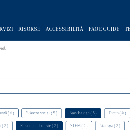
RVIZI
RISORSE
ACCESSIBILITÀ
FAQ E GUIDE
T
wed.
nali ( 6 )
Scienze sociali ( 5 )
Banche dati ( 5 )
Diritto ( 4 )
 ( 2 )
Personale docente ( 2 )
STEM ( 2 )
Stampa ( 2 )