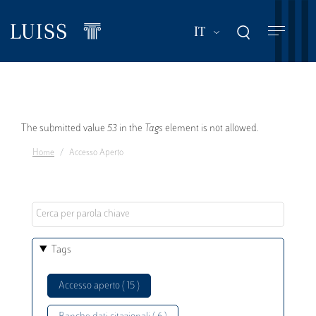
Salta
al
Mostra ulteriori a
IT
contenuto
principale
Messaggio
The submitted value
53
in the
Tags
element is not allowed.
Home
Accesso Aperto
di
errore
Tags
Accesso aperto ( 15 )