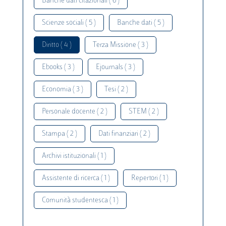
Banche dati citazionali ( 6 )
Scienze sociali ( 5 )
Banche dati ( 5 )
Diritto ( 4 )
Terza Missione ( 3 )
Ebooks ( 3 )
Ejournals ( 3 )
Economia ( 3 )
Tesi ( 2 )
Personale docente ( 2 )
STEM ( 2 )
Stampa ( 2 )
Dati finanziari ( 2 )
Archivi istituzionali ( 1 )
Assistente di ricerca ( 1 )
Repertori ( 1 )
Comunità studentesca ( 1 )