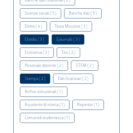
Banche dati citazionali ( 6 )
Scienze sociali ( 5 )
Banche dati ( 5 )
Diritto ( 4 )
Terza Missione ( 3 )
Ebooks ( 3 )
Ejournals ( 3 )
Economia ( 3 )
Tesi ( 2 )
Personale docente ( 2 )
STEM ( 2 )
Stampa ( 2 )
Dati finanziari ( 2 )
Archivi istituzionali ( 1 )
Assistente di ricerca ( 1 )
Repertori ( 1 )
Comunità studentesca ( 1 )