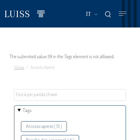
Salta
al
Mostra ulteriori a
IT
contenuto
principale
Messaggio
The submitted value
59
in the
Tags
element is not allowed.
Home
Accesso Aperto
di
errore
Tags
Accesso aperto ( 15 )