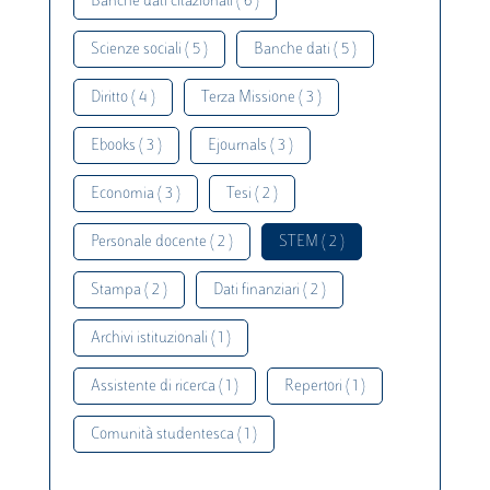
Banche dati citazionali ( 6 )
Scienze sociali ( 5 )
Banche dati ( 5 )
Diritto ( 4 )
Terza Missione ( 3 )
Ebooks ( 3 )
Ejournals ( 3 )
Economia ( 3 )
Tesi ( 2 )
Personale docente ( 2 )
STEM ( 2 )
Stampa ( 2 )
Dati finanziari ( 2 )
Archivi istituzionali ( 1 )
Assistente di ricerca ( 1 )
Repertori ( 1 )
Comunità studentesca ( 1 )