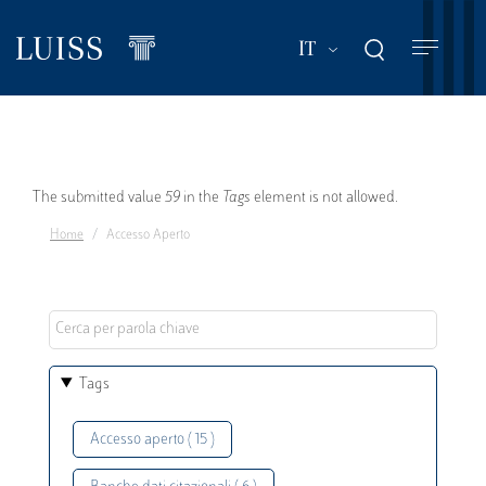
Salta
al
Mostra ulteriori a
IT
contenuto
principale
Messaggio
The submitted value
59
in the
Tags
element is not allowed.
Home
Accesso Aperto
di
errore
Tags
Accesso aperto ( 15 )