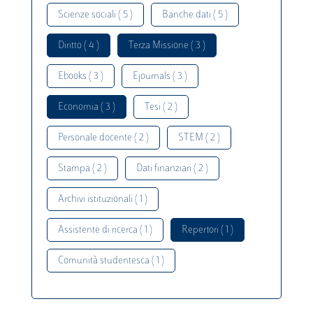
Scienze sociali ( 5 )
Banche dati ( 5 )
Diritto ( 4 )
Terza Missione ( 3 )
Ebooks ( 3 )
Ejournals ( 3 )
Economia ( 3 )
Tesi ( 2 )
Personale docente ( 2 )
STEM ( 2 )
Stampa ( 2 )
Dati finanziari ( 2 )
Archivi istituzionali ( 1 )
Assistente di ricerca ( 1 )
Repertori ( 1 )
Comunità studentesca ( 1 )