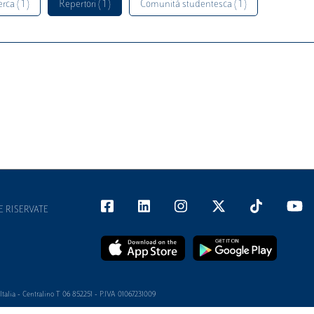
rca ( 1 )
Repertori ( 1 )
Comunità studentesca ( 1 )
E RISERVATE
alia - Centralino T 06 852251 - P.IVA 01067231009