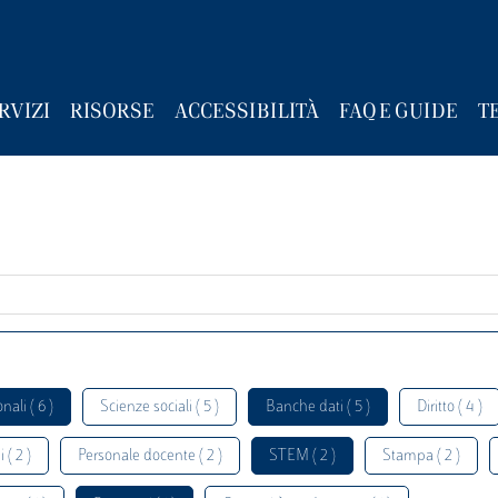
RVIZI
RISORSE
ACCESSIBILITÀ
FAQ E GUIDE
T
nali ( 6 )
Scienze sociali ( 5 )
Banche dati ( 5 )
Diritto ( 4 )
 ( 2 )
Personale docente ( 2 )
STEM ( 2 )
Stampa ( 2 )