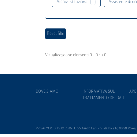
Archivi istituzionali ( 1 )
Assistente di rice
Visualizzazione elementi 0 - 0 su 0
DOVE SIAMO
INFORMATIVA SUL
ARE
TRATTAMENTO DEI DATI
PRIVACYCREDITS © 2026 LUISS Guido Carli - Viale Pola 12, 00198 Roma, It