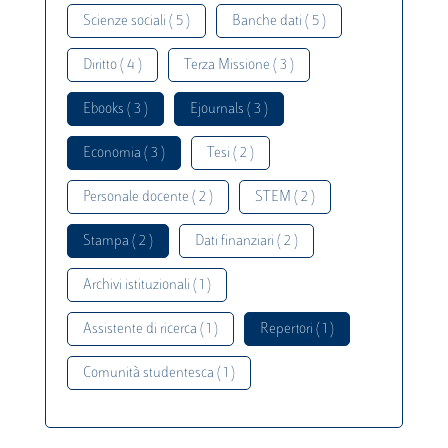
Scienze sociali ( 5 )
Banche dati ( 5 )
Diritto ( 4 )
Terza Missione ( 3 )
Ebooks ( 3 )
Ejournals ( 3 )
Economia ( 3 )
Tesi ( 2 )
Personale docente ( 2 )
STEM ( 2 )
Stampa ( 2 )
Dati finanziari ( 2 )
Archivi istituzionali ( 1 )
Assistente di ricerca ( 1 )
Repertori ( 1 )
Comunità studentesca ( 1 )