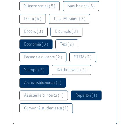
Scienze sociali ( 5 )
Banche dati ( 5 )
Diritto ( 4 )
Terza Missione ( 3 )
Ebooks ( 3 )
Ejournals ( 3 )
Economia ( 3 )
Tesi ( 2 )
Personale docente ( 2 )
STEM ( 2 )
Stampa ( 2 )
Dati finanziari ( 2 )
Archivi istituzionali ( 1 )
Assistente di ricerca ( 1 )
Repertori ( 1 )
Comunità studentesca ( 1 )