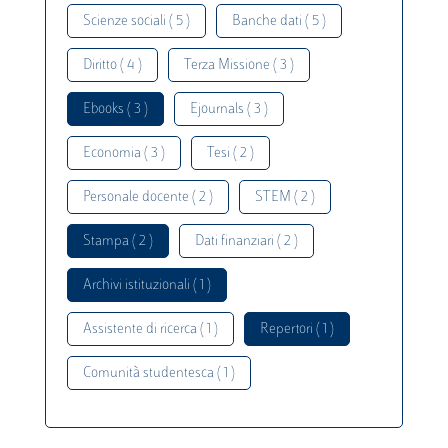
Scienze sociali ( 5 )
Banche dati ( 5 )
Diritto ( 4 )
Terza Missione ( 3 )
Ebooks ( 3 )
Ejournals ( 3 )
Economia ( 3 )
Tesi ( 2 )
Personale docente ( 2 )
STEM ( 2 )
Stampa ( 2 )
Dati finanziari ( 2 )
Archivi istituzionali ( 1 )
Assistente di ricerca ( 1 )
Repertori ( 1 )
Comunità studentesca ( 1 )