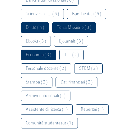
Banche dati citazionali ( 6 )
Scienze sociali ( 5 )
Banche dati ( 5 )
Diritto ( 4 )
Terza Missione ( 3 )
Ebooks ( 3 )
Ejournals ( 3 )
Economia ( 3 )
Tesi ( 2 )
Personale docente ( 2 )
STEM ( 2 )
Stampa ( 2 )
Dati finanziari ( 2 )
Archivi istituzionali ( 1 )
Assistente di ricerca ( 1 )
Repertori ( 1 )
Comunità studentesca ( 1 )