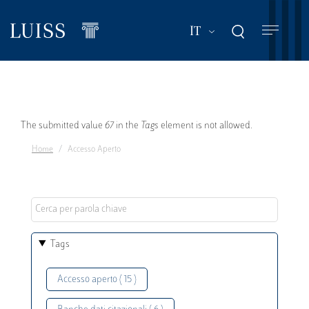
Salta
al
Mostra ulteriori a
IT
contenuto
principale
Messaggio
The submitted value
67
in the
Tags
element is not allowed.
Home
Accesso Aperto
di
errore
Tags
Accesso aperto ( 15 )