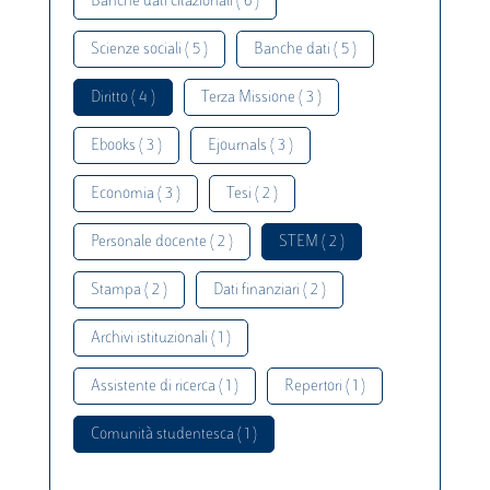
Banche dati citazionali ( 6 )
Scienze sociali ( 5 )
Banche dati ( 5 )
Diritto ( 4 )
Terza Missione ( 3 )
Ebooks ( 3 )
Ejournals ( 3 )
Economia ( 3 )
Tesi ( 2 )
Personale docente ( 2 )
STEM ( 2 )
Stampa ( 2 )
Dati finanziari ( 2 )
Archivi istituzionali ( 1 )
Assistente di ricerca ( 1 )
Repertori ( 1 )
Comunità studentesca ( 1 )