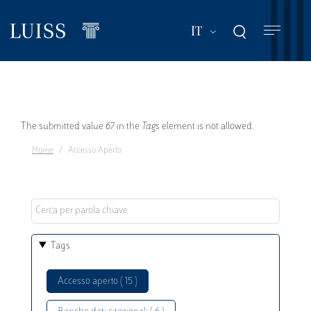
Salta
al
Mostra ulteriori a
IT
contenuto
principale
Messaggio
The submitted value
67
in the
Tags
element is not allowed.
Home
Accesso Aperto
di
errore
Tags
Accesso aperto ( 15 )