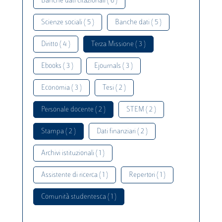
Banche dati citazionali ( 6 )
Scienze sociali ( 5 )
Banche dati ( 5 )
Diritto ( 4 )
Terza Missione ( 3 )
Ebooks ( 3 )
Ejournals ( 3 )
Economia ( 3 )
Tesi ( 2 )
Personale docente ( 2 )
STEM ( 2 )
Stampa ( 2 )
Dati finanziari ( 2 )
Archivi istituzionali ( 1 )
Assistente di ricerca ( 1 )
Repertori ( 1 )
Comunità studentesca ( 1 )