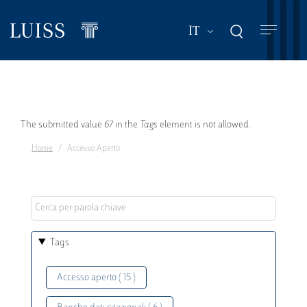
Salta
al
Mostra ulteriori a
IT
contenuto
principale
Messaggio
The submitted value
67
in the
Tags
element is not allowed.
Home
Accesso Aperto
di
errore
Tags
Accesso aperto ( 15 )