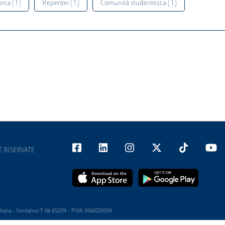
rca ( 1 )
Repertori ( 1 )
Comunità studentesca ( 1 )
E RISERVATE
alia - Centralino T 06 852251 - P.IVA 01067231009