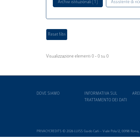
Archivi istituzionali ( 1 )
Assistente di rice
Visualizzazione elementi 0 - 0 su 0
DOVE SIAMO
INFORMATIVA SUL
ARE
TRATTAMENTO DEI DATI
PRIVACYCREDITS © 2026 LUISS Guido Carli - Viale Pola 12, 00198 Roma, It