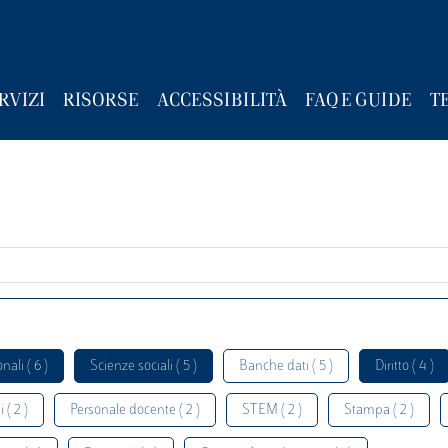
RVIZI
RISORSE
ACCESSIBILITÀ
FAQ E GUIDE
T
nali ( 6 )
Scienze sociali ( 5 )
Banche dati ( 5 )
Diritto ( 4 )
 ( 2 )
Personale docente ( 2 )
STEM ( 2 )
Stampa ( 2 )