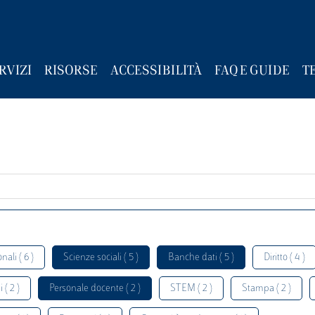
RVIZI
RISORSE
ACCESSIBILITÀ
FAQ E GUIDE
T
nali ( 6 )
Scienze sociali ( 5 )
Banche dati ( 5 )
Diritto ( 4 )
 ( 2 )
Personale docente ( 2 )
STEM ( 2 )
Stampa ( 2 )