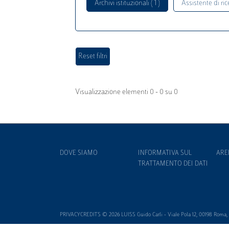
Archivi istituzionali ( 1 )
Assistente di rice
Visualizzazione elementi 0 - 0 su 0
DOVE SIAMO
INFORMATIVA SUL
ARE
TRATTAMENTO DEI DATI
PRIVACYCREDITS © 2026 LUISS Guido Carli - Viale Pola 12, 00198 Roma, It