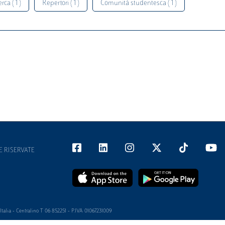
rca ( 1 )
Repertori ( 1 )
Comunità studentesca ( 1 )
E RISERVATE
alia - Centralino T 06 852251 - P.IVA 01067231009