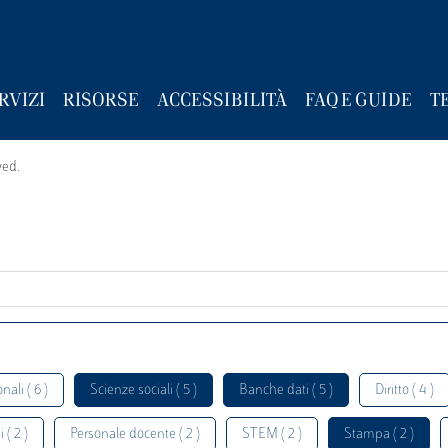
RVIZI
RISORSE
ACCESSIBILITÀ
FAQ E GUIDE
T
wed.
nali ( 6 )
Scienze sociali ( 5 )
Banche dati ( 5 )
Diritto ( 4 )
 ( 2 )
Personale docente ( 2 )
STEM ( 2 )
Stampa ( 2 )