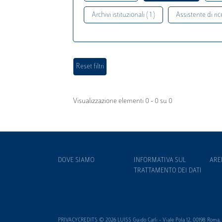
Archivi istituzionali ( 1 )
Assistente di rice
Visualizzazione elementi 0 - 0 su 0
DOVE SIAMO
INFORMATIVA SUL
ARE
TRATTAMENTO DEI DATI
PRIVACYCREDITS © 2026 LUISS Guido Carli - Viale Pola 12, 00198 Roma, It