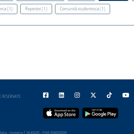
rca ( 1 )
Repertori ( 1 )
Comunità studentesca ( 1 )
E RISERVATE
alia - Centralino T 06 852251 - P.IVA 01067231009