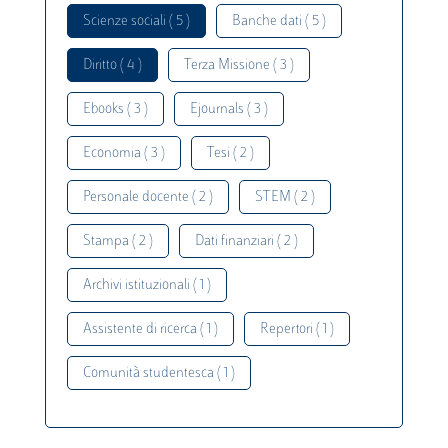
Scienze sociali ( 5 )
Banche dati ( 5 )
Diritto ( 4 )
Terza Missione ( 3 )
Ebooks ( 3 )
Ejournals ( 3 )
Economia ( 3 )
Tesi ( 2 )
Personale docente ( 2 )
STEM ( 2 )
Stampa ( 2 )
Dati finanziari ( 2 )
Archivi istituzionali ( 1 )
Assistente di ricerca ( 1 )
Repertori ( 1 )
Comunità studentesca ( 1 )