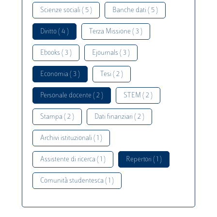
Scienze sociali ( 5 )
Banche dati ( 5 )
Diritto ( 4 )
Terza Missione ( 3 )
Ebooks ( 3 )
Ejournals ( 3 )
Economia ( 3 )
Tesi ( 2 )
Personale docente ( 2 )
STEM ( 2 )
Stampa ( 2 )
Dati finanziari ( 2 )
Archivi istituzionali ( 1 )
Assistente di ricerca ( 1 )
Repertori ( 1 )
Comunità studentesca ( 1 )