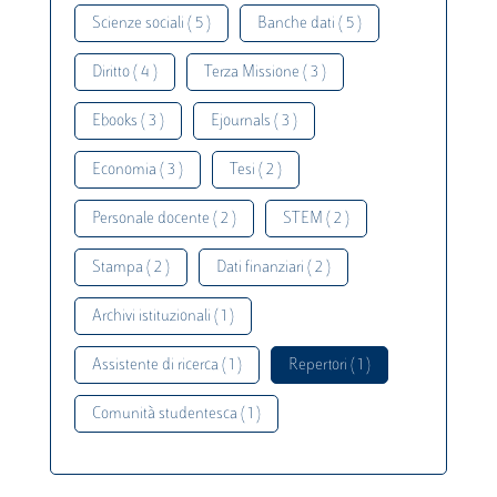
Scienze sociali ( 5 )
Banche dati ( 5 )
Diritto ( 4 )
Terza Missione ( 3 )
Ebooks ( 3 )
Ejournals ( 3 )
Economia ( 3 )
Tesi ( 2 )
Personale docente ( 2 )
STEM ( 2 )
Stampa ( 2 )
Dati finanziari ( 2 )
Archivi istituzionali ( 1 )
Assistente di ricerca ( 1 )
Repertori ( 1 )
Comunità studentesca ( 1 )