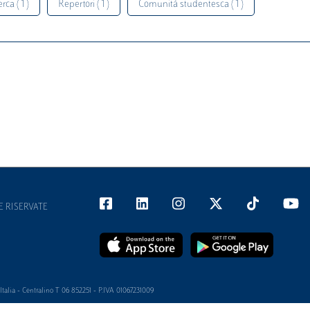
rca ( 1 )
Repertori ( 1 )
Comunità studentesca ( 1 )
E RISERVATE
alia - Centralino T 06 852251 - P.IVA 01067231009