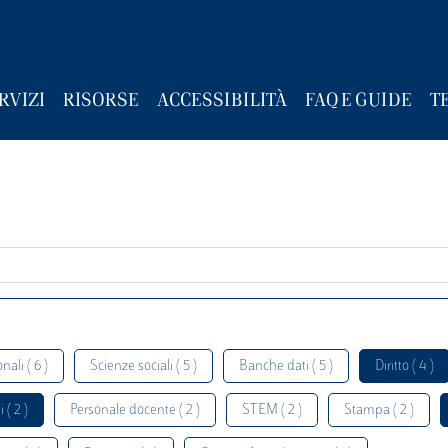
RVIZI
RISORSE
ACCESSIBILITÀ
FAQ E GUIDE
T
nali ( 6 )
Scienze sociali ( 5 )
Banche dati ( 5 )
Diritto ( 4 )
 ( 2 )
Personale docente ( 2 )
STEM ( 2 )
Stampa ( 2 )