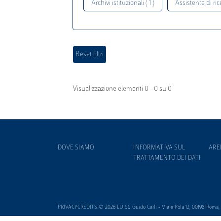
Archivi istituzionali ( 1 )
Assistente di rice
Visualizzazione elementi 0 - 0 su 0
DOVE SIAMO
INFORMATIVA SUL
ARE
TRATTAMENTO DEI DATI
PRIVACYCREDITS © 2026 LUISS Guido Carli - Viale Pola 12, 00198 Roma, It