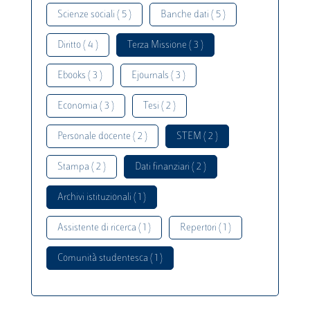
Scienze sociali ( 5 )
Banche dati ( 5 )
Diritto ( 4 )
Terza Missione ( 3 )
Ebooks ( 3 )
Ejournals ( 3 )
Economia ( 3 )
Tesi ( 2 )
Personale docente ( 2 )
STEM ( 2 )
Stampa ( 2 )
Dati finanziari ( 2 )
Archivi istituzionali ( 1 )
Assistente di ricerca ( 1 )
Repertori ( 1 )
Comunità studentesca ( 1 )