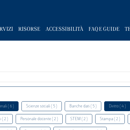
RVIZI
RISORSE
ACCESSIBILITÀ
FAQ E GUIDE
T
nali ( 6 )
Scienze sociali ( 5 )
Banche dati ( 5 )
Diritto ( 4 )
 ( 2 )
Personale docente ( 2 )
STEM ( 2 )
Stampa ( 2 )