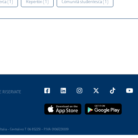
rca ( 1 )
Repertori ( 1 )
Comunità studentesca ( 1 )
E RISERVATE
alia - Centralino T 06 852251 - P.IVA 01067231009