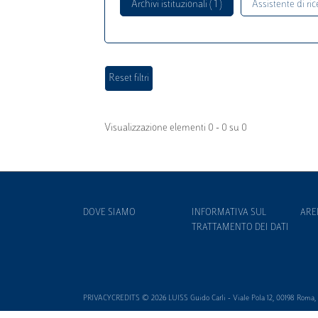
Archivi istituzionali ( 1 )
Assistente di rice
Visualizzazione elementi 0 - 0 su 0
DOVE SIAMO
INFORMATIVA SUL
ARE
TRATTAMENTO DEI DATI
PRIVACYCREDITS © 2026 LUISS Guido Carli - Viale Pola 12, 00198 Roma, It