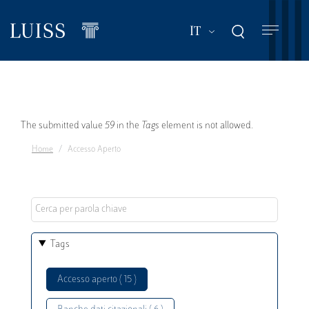
Salta
al
Mostra ulteriori a
IT
contenuto
principale
Messaggio
The submitted value
59
in the
Tags
element is not allowed.
Home
Accesso Aperto
di
errore
Tags
Accesso aperto ( 15 )