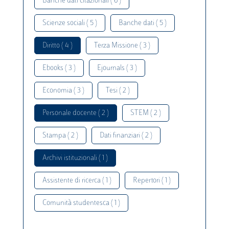
Banche dati citazionali ( 6 )
Scienze sociali ( 5 )
Banche dati ( 5 )
Diritto ( 4 )
Terza Missione ( 3 )
Ebooks ( 3 )
Ejournals ( 3 )
Economia ( 3 )
Tesi ( 2 )
Personale docente ( 2 )
STEM ( 2 )
Stampa ( 2 )
Dati finanziari ( 2 )
Archivi istituzionali ( 1 )
Assistente di ricerca ( 1 )
Repertori ( 1 )
Comunità studentesca ( 1 )