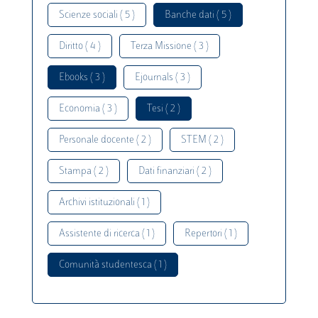
Scienze sociali ( 5 )
Banche dati ( 5 )
Diritto ( 4 )
Terza Missione ( 3 )
Ebooks ( 3 )
Ejournals ( 3 )
Economia ( 3 )
Tesi ( 2 )
Personale docente ( 2 )
STEM ( 2 )
Stampa ( 2 )
Dati finanziari ( 2 )
Archivi istituzionali ( 1 )
Assistente di ricerca ( 1 )
Repertori ( 1 )
Comunità studentesca ( 1 )