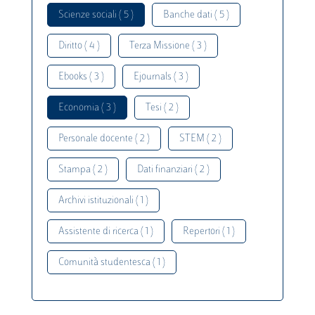
Scienze sociali ( 5 )
Banche dati ( 5 )
Diritto ( 4 )
Terza Missione ( 3 )
Ebooks ( 3 )
Ejournals ( 3 )
Economia ( 3 )
Tesi ( 2 )
Personale docente ( 2 )
STEM ( 2 )
Stampa ( 2 )
Dati finanziari ( 2 )
Archivi istituzionali ( 1 )
Assistente di ricerca ( 1 )
Repertori ( 1 )
Comunità studentesca ( 1 )