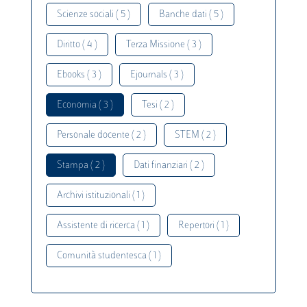
Scienze sociali ( 5 )
Banche dati ( 5 )
Diritto ( 4 )
Terza Missione ( 3 )
Ebooks ( 3 )
Ejournals ( 3 )
Economia ( 3 )
Tesi ( 2 )
Personale docente ( 2 )
STEM ( 2 )
Stampa ( 2 )
Dati finanziari ( 2 )
Archivi istituzionali ( 1 )
Assistente di ricerca ( 1 )
Repertori ( 1 )
Comunità studentesca ( 1 )