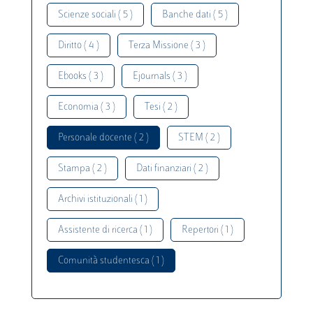
Scienze sociali ( 5 )
Banche dati ( 5 )
Diritto ( 4 )
Terza Missione ( 3 )
Ebooks ( 3 )
Ejournals ( 3 )
Economia ( 3 )
Tesi ( 2 )
Personale docente ( 2 )
STEM ( 2 )
Stampa ( 2 )
Dati finanziari ( 2 )
Archivi istituzionali ( 1 )
Assistente di ricerca ( 1 )
Repertori ( 1 )
Comunità studentesca ( 1 )