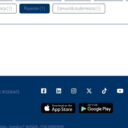
rca ( 1 )
Repertori ( 1 )
Comunità studentesca ( 1 )
E RISERVATE
alia - Centralino T 06 852251 - P.IVA 01067231009