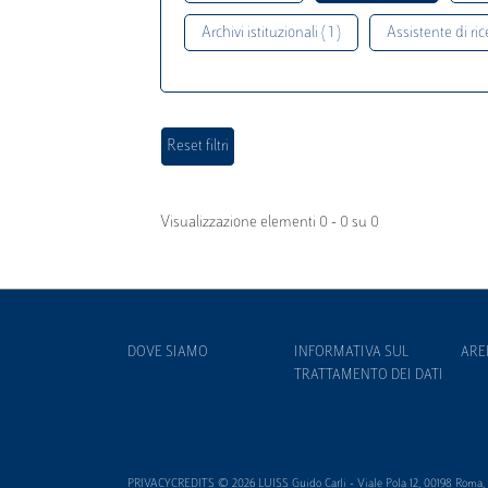
Archivi istituzionali ( 1 )
Assistente di rice
Visualizzazione elementi 0 - 0 su 0
DOVE SIAMO
INFORMATIVA SUL
ARE
TRATTAMENTO DEI DATI
PRIVACYCREDITS © 2026 LUISS Guido Carli - Viale Pola 12, 00198 Roma, It