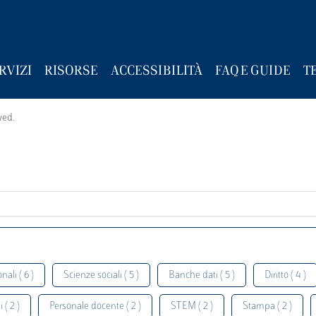
RVIZI
RISORSE
ACCESSIBILITÀ
FAQ E GUIDE
T
wed.
nali ( 6 )
Scienze sociali ( 5 )
Banche dati ( 5 )
Diritto ( 4 )
 ( 2 )
Personale docente ( 2 )
STEM ( 2 )
Stampa ( 2 )